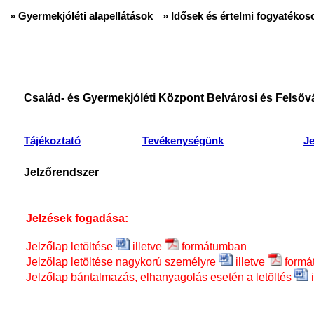
» Gyermekjóléti alapellátások
» Idősek és értelmi fogyatékoso
Család- és Gyermekjóléti Központ Belvárosi és Felsővá
Tájékoztató
Tevékenységünk
J
Jelzőrendszer
Jelzések fogadása:
Jelzőlap letöltése
illetve
formátumban
Jelzőlap letöltése nagykorú személyre
illetve
form
Jelzőlap bántalmazás, elhanyagolás esetén a letöltés