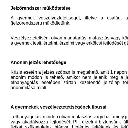
Jelzőrendszer működtetése
A gyermek veszélyeztetettségét, illetve a család, a
(jelzőrendszert) működtetünk.
Veszélyeztetettség: olyan magatartás, mulasztás vagy kö
a gyermek testi, értelmi, érzelmi vagy erkölcsi fejlődését 
Anonim jelzés lehetősége
Krízis esetén a jelzés szóban is megtehető, amit 1 napon 
anonim módon is tehető, amikor nem jelenik meg a jel
elhanyagolás esetében zártan kezelendő jelzőlap tö
anonimitása miatt.
A gyermekek veszélyeztetettségének típusai
- elhanyagolás: minden olyan mulasztás vagy baj amely j
vagy akadályozza fejlődését. Pl.: érzelmi biztonság-, á
fizikai szükségletek hiánya, higiénés feltételek és fel