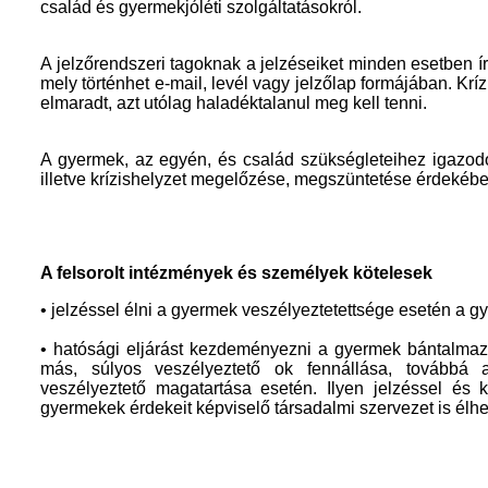
család és gyermekjóléti szolgáltatásokról.
A jelzőrendszeri tagoknak a jelzéseiket minden esetben ír
mely történhet e-mail, levél vagy jelzőlap formájában. Krí
elmaradt, azt utólag haladéktalanul meg kell tenni.
A gyermek, az egyén, és család szükségleteihez igazodó
illetve krízishelyzet megelőzése, megszüntetése érdekébe
A felsorolt intézmények és személyek kötelesek
• jelzéssel élni a gyermek veszélyeztetettsége esetén a gye
• hatósági eljárást kezdeményezni a gyermek bántalmaz
más, súlyos veszélyeztető ok fennállása, továbbá 
veszélyeztető magatartása esetén. Ilyen jelzéssel és
gyermekek érdekeit képviselő társadalmi szervezet is élhe