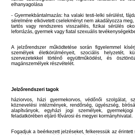
elhanyagolása
- Gyermekbántalmazás: ha valaki testi-lelki sérülést, f
sérelmére elkövetett cselekményt nem akadályozza meg, il
tartós vagy rendszeres visszaélés, fizikai sérülés oko
leforrázás, gyermek vagy fiatal szexuális tevékenységekbe
A jelzőrendszer működtetése során figyelemmel kísé
személyek életkörülményeit, szociális helyzetét, k
szervezetekkel történő együttműködést, és ösztö
magánszemélyek részvételét.
Jelzőrendszeri tagok
háziorvos, házi gyermekorvos, védőnői szolgálat, s
köznevelési intézmények, rendőrség, ügyészség, bíróság
alapítványok, egyházi jogi személyek, gyermekjog
feladatkörében eljáró fővárosi és megyei kormányhivatal.
Fogadjuk a beérkezett jelzéseket, felkeressük az érintett 