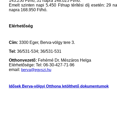
143.250 Ft/hó, 31 napra 148.025 Ft/hó.
Emelt szinten napi 5.450 Ft/nap térítési díj esetén: 29 
napra 168.950 Ft/hó.
Elérhetőség
Cím:
3300 Eger, Berva-völgy tere 3.
Tel:
36/531-534; 36/531-531
Otthonvezető:
Fehérné Dr. Mészáros Helga
Elérhetősége: Tel: 06-30-427-71-96
email:
berva@egyszi.hu
Idősek Berva-völgyi Otthona letölthető dokumentumok