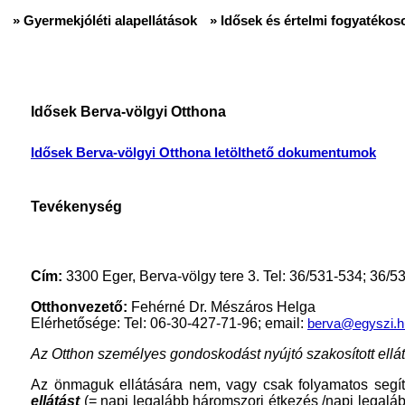
» Gyermekjóléti alapellátások
» Idősek és értelmi fogyatékoso
Idősek Berva-völgyi Otthona
Idősek Berva-völgyi Otthona letölthető dokumentumok
Tevékenység
Cím:
3300 Eger, Berva-völgy tere 3. Tel: 36/531-534; 36/5
Otthonvezető:
Fehérné Dr. Mészáros Helga
Elérhetősége: Tel: 06-30-427-71-96; email:
berva@egyszi.h
Az Otthon személyes gondoskodást nyújtó szakosított ellát
Az önmaguk ellátására nem, vagy csak folyamatos segí
ellátást
(= napi legalább háromszori étkezés /napi legaláb