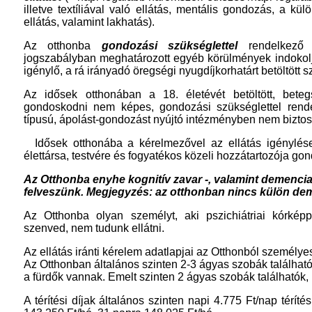
illetve textíliával való ellátás, mentális gondozás, a 
ellátás, valamint lakhatás).
Az otthonba
gondozási szükséglettel
rendelkező (
jogszabályban meghatározott egyéb körülmények indokolj
igénylő, a rá irányadó öregségi nyugdíjkorhatárt betöltött 
Az idősek otthonában a 18. életévét betöltött, bet
gondoskodni nem képes, gondozási szükséglettel rende
típusú, ápolást-gondozást nyújtó intézményben nem biztosí
Idősek otthonába a kérelmezővel az ellátás igénylése
élettársa, testvére és fogyatékos közeli hozzátartozója go
Az Otthonba enyhe kognitív zavar -, valamint demencia
felveszünk. Megjegyzés: az otthonban nincs külön de
Az Otthonba olyan személyt, aki pszichiátriai kórkép
szenved, nem tudunk ellátni.
Az ellátás iránti kérelem adatlapjai az Otthonból személye
Az Otthonban általános szinten 2-3 ágyas szobák találhat
a fürdők vannak. Emelt szinten 2 ágyas szobák találhatók,
A térítési díjak általános szinten napi 4.775 Ft/nap térít