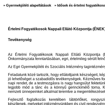
» Gyermekjóléti alapellátások
» Idősek és értelmi fogyatékoso
Értelmi Fogyatékosok Nappali Ellátó Központja (ÉNEK
Tevékenység
Az Értelmi Fogyatékosok Nappali Ellátó Központja
Önkormányzata fenntartásában, egri, értelmileg sérült felnő
Az Egri Gyermekjóléti és Szociális Intézmény tagintézmé
Feladatunk közé tartozik, hogy ellátottjaink készségeit, ké
jó lehetőséget a szabadidős tevékenységek. Kézműves fogl
napi rendet, de a testmozgásra is nagy hangsúlyt fektetünk
legjobb mód a tánc és a könnyű gerinckímélő torna. Kö
nemzeti ünnepeinket alkalmat teremtve a megemlékezések
Fejlesztő foglalkozás keretében lábtörlőket, rongysz
készítenek, melyeket intézményünkben és civil rendezvény